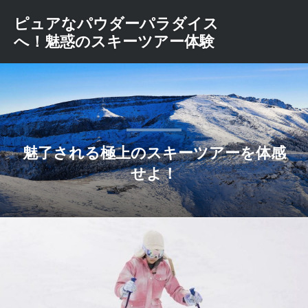
コ
ピュアなパウダーパラダイス
ン
へ！魅惑のスキーツアー体験
テ
ン
ツ
へ
ス
キ
ッ
魅了される極上のスキーツアーを体感
プ
せよ！